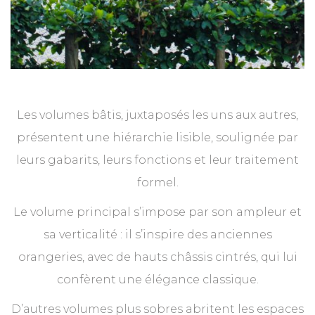
Les volumes bâtis, juxtaposés les uns aux autres,
présentent une hiérarchie lisible, soulignée par
leurs gabarits, leurs fonctions et leur traitement
formel.
Le volume principal s’impose par son ampleur et
sa verticalité : il s’inspire des anciennes
orangeries, avec de hauts châssis cintrés, qui lui
confèrent une élégance classique.
D’autres volumes plus sobres abritent les espaces